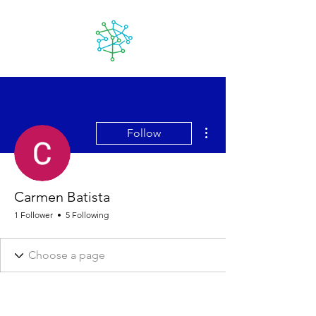
Lanzarote
futuro
More actions
Follow
Carmen Batista
1 Follower
5 Following