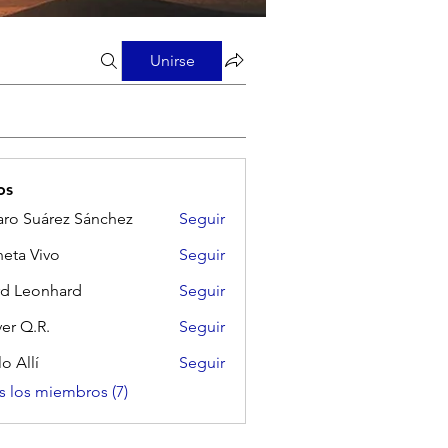
Unirse
xtremos (1)
Calima (1)
os
aro Suárez Sánchez
Seguir
neta Vivo
Seguir
Vivo
d Leonhard
Seguir
ver Q.R.
Seguir
o Allí
Seguir
s los miembros (7)