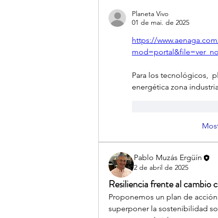
Planeta Vivo
01 de mai. de 2025
https://www.aenaga.co
mod=portal&file=ver_n
Para los tecnológicos, 
energética zona industri
Curtir
Responde
Most
Pablo Muzás Ergüín
2 de abril de 2025
Resiliencia frente al cambio 
Proponemos un plan de acción rá
superponer la sostenibilidad so