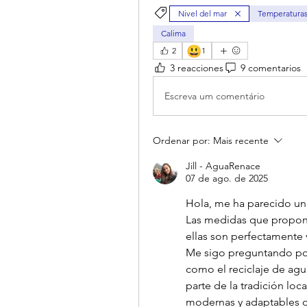
Nivel del mar
Temperaturas
Calima
😃
2
1
3 reacciones
9 comentarios
Escreva um comentário
Ordenar por:
Mais recente
Jill - AguaRenace
07 de ago. de 2025
Hola, me ha parecido un 
Las medidas que propone
ellas son perfectamente v
Me sigo preguntando por
como el reciclaje de agu
parte de la tradición lo
modernas y adaptables qu