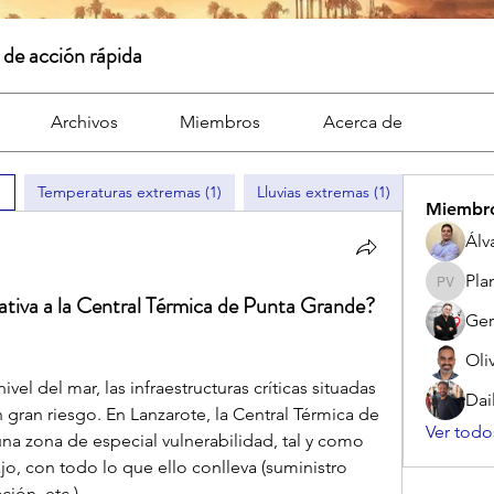
 de acción rápida
Archivos
Miembros
Acerca de
)
Temperaturas extremas (1)
Lluvias extremas (1)
Vientos e
Miembr
Álv
Pla
Planeta 
nativa a la Central Térmica de Punta Grande?
Ger
Oli
el del mar, las infraestructuras críticas situadas 
Dail
 gran riesgo. En Lanzarote, la Central Térmica de 
Ver todo
a zona de especial vulnerabilidad, tal y como 
o, con todo lo que ello conlleva (suministro 
ión, etc.).