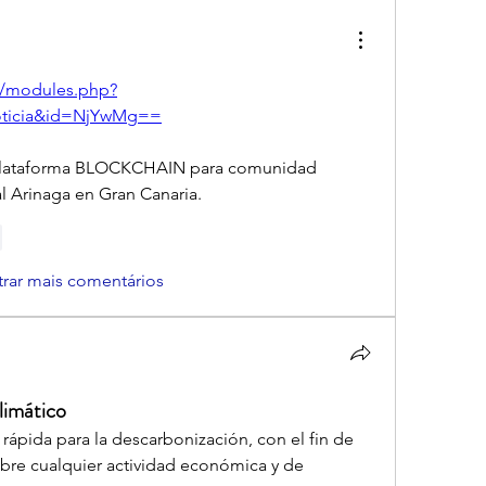
m/modules.php?
oticia&id=NjYwMg==
 plataforma BLOCKCHAIN para comunidad 
al Arinaga en Gran Canaria.
r
rar mais comentários
climático
pida para la descarbonización, con el fin de 
bre cualquier actividad económica y de 