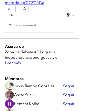
metodolog%C3%ADa
0
0
19
Write a comment...
Acerca de
Zona de debate #2: Lograr la
independencia energética y el
...
Leer más
Miembros
Jesús Ramón González Hernández
Seguir
Oscar Suau
Seguir
Hemant Kolhe
Seguir