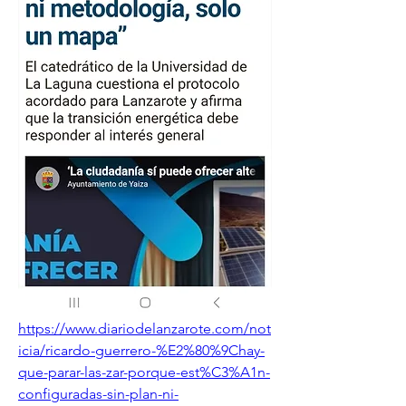
https://www.diariodelanzarote.com/not
icia/ricardo-guerrero-%E2%80%9Chay-
que-parar-las-zar-porque-est%C3%A1n-
configuradas-sin-plan-ni-