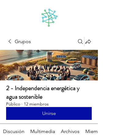
Lanzarote
futuro
Grupos
2 - Independencia energética y
agua sostenible
Público
·
12 miembros
Unirse
Discusión
Multimedia
Archivos
Miembros