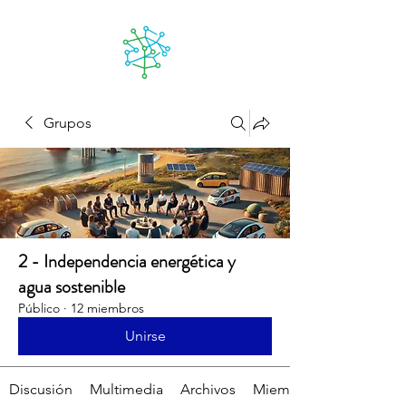
Lanzarote
futuro
Grupos
2 - Independencia energética y
agua sostenible
Público
·
12 miembros
Unirse
Discusión
Multimedia
Archivos
Miembros