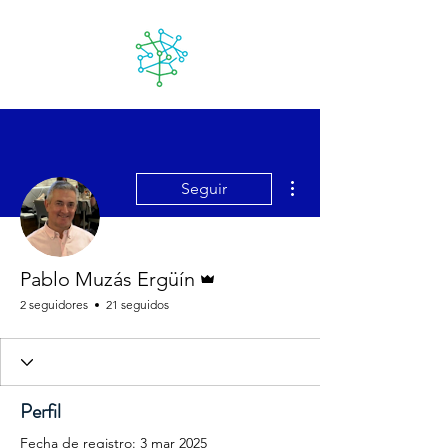
Lanzarote
futuro
Más acciones
Seguir
Administrador
Pablo Muzás Ergüín
2 seguidores
21 seguidos
Perfil
Fecha de registro: 3 mar 2025