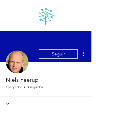
Lanzarote
futuro
Más acciones
Seguir
Niels Feerup
1 seguidor
0 seguidos