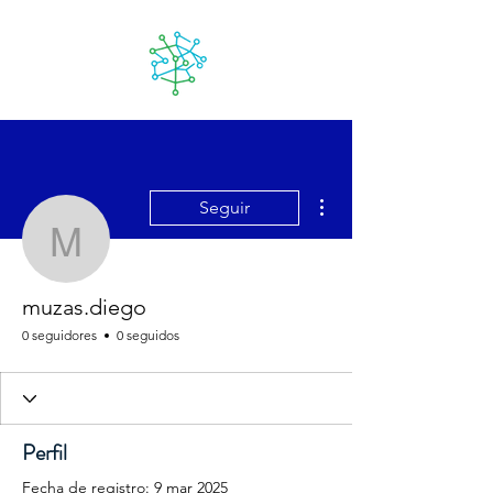
Lanzarote
futuro
Más acciones
Seguir
muzas.diego
muzas.diego
0 seguidores
0 seguidos
Perfil
Fecha de registro: 9 mar 2025