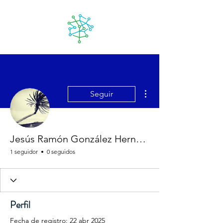
Lanzarote
futuro
Más acciones
Seguir
Jesús Ramón González Hernández
1 seguidor
0 seguidos
Perfil
Fecha de registro: 22 abr 2025