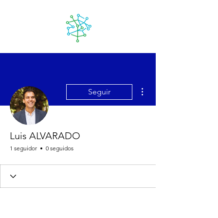
Lanzarote
futuro
Más acciones
Seguir
Luis ALVARADO
1 seguidor
0 seguidos