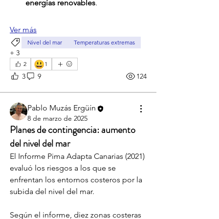
energías renovables
.
Ver más
Nivel del mar
Temperaturas extremas
+
3
😃
2
1
3
9
124
Pablo Muzás Ergüín
8 de marzo de 2025
Planes de contingencia: aumento
del nivel del mar
El Informe Pima Adapta Canarias (2021) 
evaluó los riesgos a los que se 
enfrentan los entornos costeros por la 
subida del nivel del mar. 
Según el informe, diez zonas costeras 