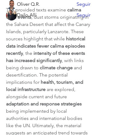
Oliver Q.R.
Seguir
The provided texts examine 
calima 
Dailo Allí
Seguir
wind events
, dust storms originating in 
Ver todos los miembros (7)
the Sahara Desert that affect the Canary 
Islands, particularly Lanzarote. These 
sources highlight that while 
historical 
data indicates fewer calima episodes 
recently
, the 
intensity of these events 
has increased significantly
, with links 
being drawn to 
climate change
 and 
desertification. The potential 
implications for 
health, tourism, and 
local infrastructure
 are explored, 
alongside current and future 
adaptation and response strategies
being implemented by local 
authorities and international bodies 
like the UN. Ultimately, the material 
suggests an anticipated trend towards 