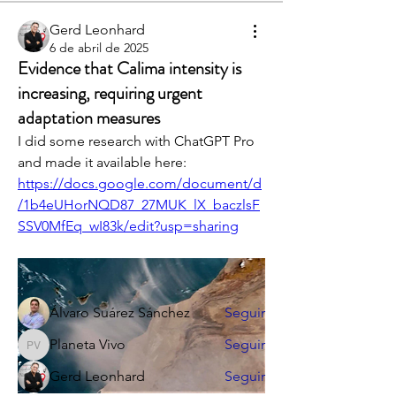
Gerd Leonhard
6 de abril de 2025
Evidence that Calima intensity is
increasing, requiring urgent
adaptation measures
I did some research with ChatGPT Pro 
and made it available here: 
Acerca de
https://docs.google.com/document/d
Zona de debate #3: Emergencia
/1b4eUHorNQD87_27MUK_lX_baczlsF
climática y plan de acción ráp
...
SSV0MfEq_wI83k/edit?usp=sharing
Leer más
Miembros
Álvaro Suárez Sánchez
Seguir
Planeta Vivo
Seguir
Planeta Vivo
Gerd Leonhard
Seguir