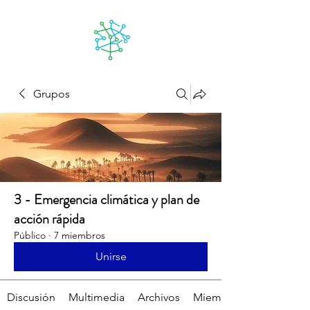
Lanzarote
futuro
Grupos
3 - Emergencia climática y plan de
acción rápida
Público
·
7 miembros
Unirse
Discusión
Multimedia
Archivos
Miembros